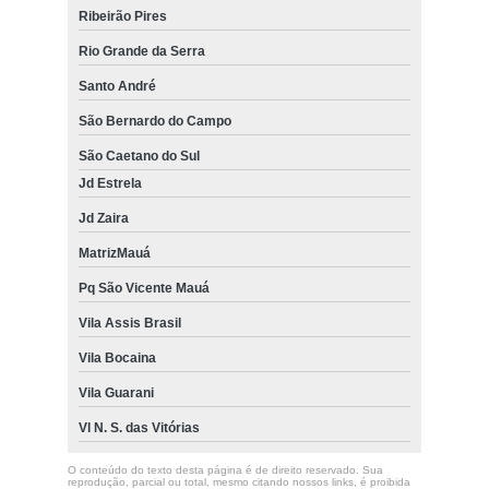
Ribeirão Pires
Rio Grande da Serra
Santo André
São Bernardo do Campo
São Caetano do Sul
Jd Estrela
Jd Zaira
MatrizMauá
Pq São Vicente Mauá
Vila Assis Brasil
Vila Bocaina
Vila Guarani
Vl N. S. das Vitórias
O conteúdo do texto desta página é de direito reservado. Sua
reprodução, parcial ou total, mesmo citando nossos links, é proibida