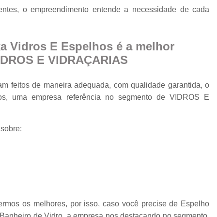
Cobertura Retrá
rientes, o empreendimento entende a necessidade de cada
o
Divisória de Ambien
Divisória de Vidr
a Vidros E Espelhos é a melhor
Divisória de Vidro 
VIDROS E VIDRAÇARIAS
Divisória de Vidro par
am feitos de maneira adequada, com qualidade garantida, o
Divisór
lhos, uma empresa referência no segmento de VIDROS E
Divisória de Vidro
Divisória em Vid
 sobre:
Envi
Envi
Envidr
Envidraçame
Envidraçamento Retráti
rmos os melhores, por isso, caso você precise de Espelho
a Banheiro de Vidro, a empresa nos destacando no segmento.