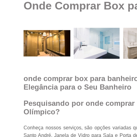
Onde Comprar Box pa
Espelhos em
geral
Espelhos par
ambientes
Fechamento d
ambiente co
vidro
Guarda corpo
Janela feita d
vidro
onde comprar box para banheir
Elegância para o Seu Banheiro
Janelas de
vidro
Janelas em
Pesquisando por onde comprar 
vidro
Olímpico?
Porta feita de
vidro
Conheça nossos serviços, são opções variadas q
Portas de vidr
Santo André, Janela de Vidro para Sala e Porta d