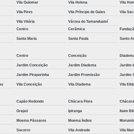
Vila Guiomar
Vila Helena
Vila Ho
Es
Vila Pires
Vila Príncipe de Gales
Vila Sa
Espel
Vila Vitória
Várzea do Tamanduateí
Fechame
Centro
Cerâmica
Fundaç
Fechamen
Santa Maria
Santa Paula
Santo A
Fecham
Centro
Conceição
Diadem
Fecham
Jardim Conceição
Jardim Diadema
Jardim 
Fechame
Jardim Piraporinha
Jardim Promissão
Jardim 
Fechament
as
Vila Conceição
Vila Diadema
Vila Elid
Fechament
Fechamento
Capão Redondo
Chácara Flora
Chácara
Fechamento
Grajaú
Ipiranga
Itaim Bi
Fechamento
Moema Pássaros
Moema Índios
Morumb
Fecha
Socorro
Vila Andrade
Vila Mar