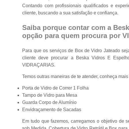
Contando com profissionais qualificados e expe
Portas em vidr
cliente, buscando a sua satisfação e confiança.
Tampos de
mesa
Saiba porque contar com a Besk
Vidros
opção para quem procura por 
temperados
Para que os serviços de Box de Vidro Jateado sej
cliente deve procurar a Beska Vidros E Espe
VIDRAÇARIAS.
Temos outras maneiras de te atender, conheça mais
Porta de Vidro de Correr 1 Folha
Tampo de Vidro para Mesa
Guarda Corpo de Alumínio
Envidraçamento de Sacadas
Em tudo que fazemos, carregamos o objetivo de se
sob Medida, Cobertura de Vidro Retrátil e Box par