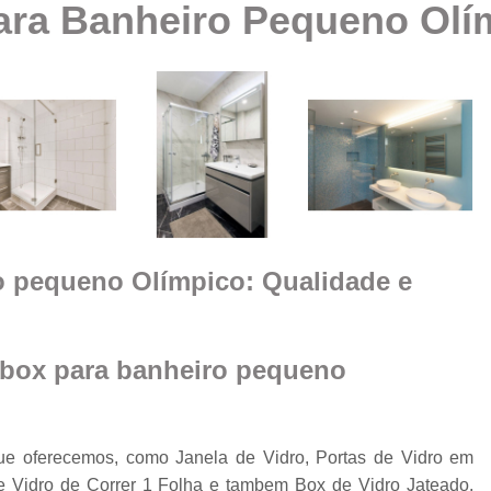
ra Banheiro Pequeno Olí
Box Vidro Te
Box de Banheiro Vidro
a
Box de Vidro
Box 
e
m
Box de
Box de Vidro
Box de Vidro 
e
o pequeno Olímpico: Qualidade e
Box para 
Cobertura de Vidro
Cobertura de Vidr
box para banheiro pequeno
Co
Cobertur
ue oferecemos, como Janela de Vidro, Portas de Vidro em
Cobertura de Vidro
o
e Vidro de Correr 1 Folha e tambem Box de Vidro Jateado.