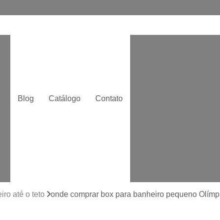
Box de Ba
Box de Banheiro de
o
Box de Correr
Box
Box Moderno p
Blog
Catálogo
Contato
Box para Banheir
e
Box Quadrado p
Box com Vidro Jatead
Box de Banhe
to
Box de Vidro 
to
Box de Vidro San
ro até o teto
onde comprar box para banheiro pequeno Olímp
Box Vidr