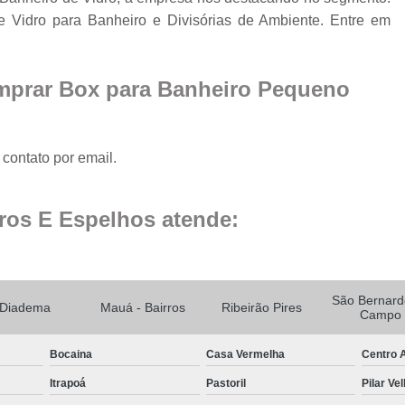
Fechamento de Sacad
 Vidro para Banheiro e Divisórias de Ambiente. Entre em
Fechamento de Sa
Envid
mprar Box para Banheiro Pequeno
Envi
Envidr
Envidraçame
contato por email.
Fechame
ros E Espelhos atende:
Fechamen
Fechament
Fec
São Bernard
Diadema
Mauá - Bairros
Ribeirão Pires
Fechamen
Campo
Fechament
Bocaina
Casa Vermelha
Centro A
Fechamento de Vidro
Itrapoá
Pastoril
Pilar Ve
Espelho de Parede