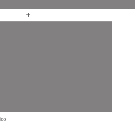
(11) 4436-7711
(11) 4436-7711
nheiro
Box de Banheiro até o Teto
 Canto
Box de Banheiro de Vidro Ate o Teto
 em L para Banheiro
Box Fixo para Banheiro
ara Banheiro
Box para Banheiro 1 20m
o até o Teto
Box para Banheiro Pequeno
ara Banheiro
Box Banheiro Vidro ABC
o ABC
Box de Banheiro com Vidro Jateado ABC
iro em Vidro ABC
Box de Vidro ABC
de Canto ABC
Box de Vidro Incolor ABC
fonado ABC
Box em Vidro Temperado ABC
ico
o Fumê ABC
Box Vidro Incolor ABC