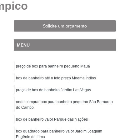
mpico
mperado ABC
Box de Banheiro de Vidro
Box de Vidro até o Teto
Box de Vidro Fumê
 Jateado
Box de Vidro para Banheiro
Solicite um orçamento
de Vidro para Banheiro Pequeno
MENU
 Vidro para Banheiro Santo André
 para Banheiro São Bernardo do Campo
preço de box para banheiro pequeno Mauá
Temperado
Box para Banheiro de Vidro
Banheiro Vidro
box de banheiro até o teto preço Moema Índios
Cobertura de Vidro
 Fixa
Cobertura de Vidro para área Externa
preço de box de banheiro Jardim Las Vegas
o Residencial
Cobertura de Vidro Retrátil
onde comprar box para banheiro pequeno São Bernardo
do Campo
bertura de Vidro Santo André
box de banheiro valor Parque das Nações
a de Vidro São Bernardo do Campo
 Temperado
box quadrado para banheiro valor Jardim Joaquim
Cobertura para Janela de Vidro
Eugênio de Lima