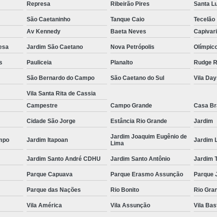
Represa
Ribeirão Pires
Santa L
Espelho para Sala
São Caetaninho
Tanque Caio
Tecelão
Espelho 
Av Kennedy
Baeta Neves
Capivar
Espelho São B
esa
Jardim São Caetano
Nova Petrópolis
Olímpic
s
Pauliceia
Planalto
Rudge 
Espelho 
São Bernardo do Campo
São Caetano do Sul
Vila Da
Espelho de Pare
Vila Santa Rita de Cassia
Espelho Grand
Campestre
Campo Grande
Casa B
Espelho Moderno
Cidade São Jorge
Estância Rio Grande
Jardim
Espelho Redon
Jardim Joaquim Eugênio de
mpo
Jardim Itapoan
Jardim 
Lima
Espelho de B
Jardim Santo André CDHU
Jardim Santo Antônio
Jardim 
Espelho Decorativo 
Parque Capuava
Parque Erasmo Assunção
Parque 
Espelho Grande para B
Parque das Nações
Rio Bonito
Rio Gra
Espelho para Banhe
Vila América
Vila Assunção
Vila Bas
Espelho para Par