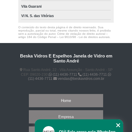
Vila Guarani
Vl N. S. das Vitórias
O conteúdo do texto desta página é de direito reservado. Sua
reprodução, parcial ou total, mesmo citando nossos links, é proibida
sem a autorização do autor. Crime de violação de direito autoral –
artigo 184 do Código Penal –
Lei 9610/98 - Lei de direitos autorais
.
Beska Vidros E Espelhos Janela de Vidro em
Santo André
Rua Santo André, 22 - Vila Assunção - Santo André - SP
CEP: 09020-230
(11) 4436-7711
(11) 4436-7711
(11) 4436-7711
vendas@beskavidros.com.br
Home
Empresa
Olá! Fale agora pelo WhatsApp