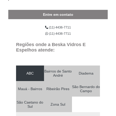
Entre em contato
(11) 4436-7711
(11) 4436-7711
Regiões onde a Beska Vidros E
Espelhos atende:
Bairros de Santo
ABC
Diadema
André
São Bernardo do
Mauá - Bairros
Ribeirão Pires
Campo
São Caetano do
Zona Sul
Sul