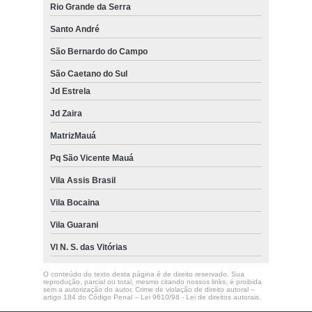
Rio Grande da Serra
Santo André
São Bernardo do Campo
São Caetano do Sul
Jd Estrela
Jd Zaira
MatrizMauá
Pq São Vicente Mauá
Vila Assis Brasil
Vila Bocaina
Vila Guarani
Vl N. S. das Vitórias
O conteúdo do texto desta página é de direito reservado. Sua
reprodução, parcial ou total, mesmo citando nossos links, é proibida
sem a autorização do autor. Crime de violação de direito autoral –
artigo 184 do Código Penal –
Lei 9610/98 - Lei de direitos autorais
.