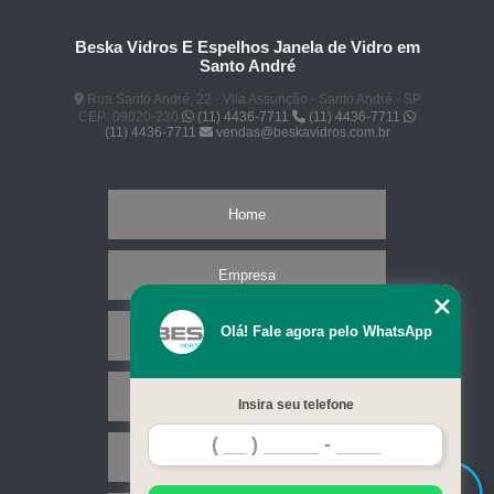
Beska Vidros E Espelhos Janela de Vidro em
Santo André
Rua Santo André, 22 - Vila Assunção - Santo André - SP
CEP: 09020-230
(11) 4436-7711
(11) 4436-7711
(11) 4436-7711
vendas@beskavidros.com.br
Home
Empresa
Olá! Fale agora pelo WhatsApp
Missão
Serviços
Insira seu telefone
Contato