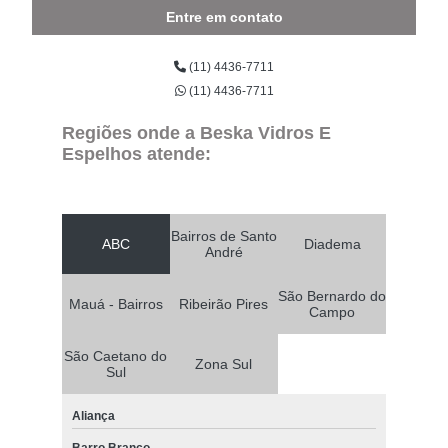
Entre em contato
(11) 4436-7711
(11) 4436-7711
Regiões onde a Beska Vidros E
Espelhos atende:
Bairros de Santo
ABC
Diadema
André
São Bernardo do
Mauá - Bairros
Ribeirão Pires
Campo
São Caetano do
Zona Sul
Sul
Aliança
Barro Branco