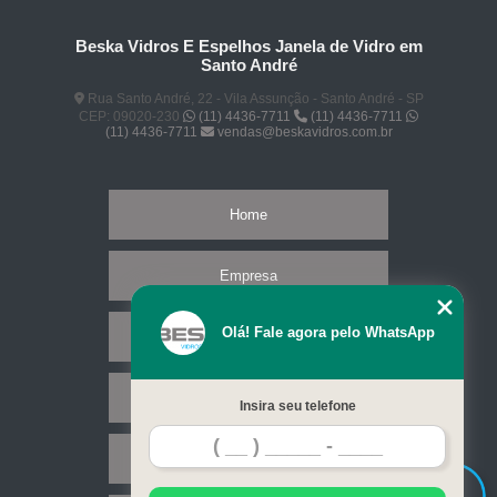
Beska Vidros E Espelhos Janela de Vidro em
Santo André
Rua Santo André, 22 - Vila Assunção - Santo André - SP
CEP: 09020-230
(11) 4436-7711
(11) 4436-7711
(11) 4436-7711
vendas@beskavidros.com.br
Home
Empresa
Olá! Fale agora pelo WhatsApp
Missão
Serviços
Insira seu telefone
Contato