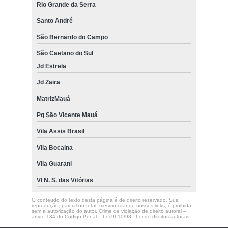
Rio Grande da Serra
Santo André
São Bernardo do Campo
São Caetano do Sul
Jd Estrela
Jd Zaira
MatrizMauá
Pq São Vicente Mauá
Vila Assis Brasil
Vila Bocaina
Vila Guarani
Vl N. S. das Vitórias
O conteúdo do texto desta página é de direito reservado. Sua
reprodução, parcial ou total, mesmo citando nossos links, é proibida
sem a autorização do autor. Crime de violação de direito autoral –
artigo 184 do Código Penal –
Lei 9610/98 - Lei de direitos autorais
.