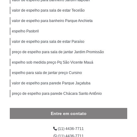
valor de espelho para sala de estar Tecelão
valor de espelho para banheiro Parque Anchieta
espelho Pastoril
valor de espelho para sala de estar Paraíso
preço de espelho para sala de jantar Jardim Promissão
espelho sob medida preço Pq São Vicente Mauá
espelho para sala de jantar preço Cursino
valor de espelho para parede Parque Jaçatuba
preço de espelho para parede Chácara Santo Antônio
Entre em contato
(11) 4436-7711
(11) 4436-7711