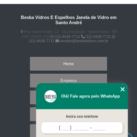
Beska Vidros E Espelhos Janela de Vidro em
Santo André
Rua Santo André, 22 - Vila Assunção - Santo André - SP
CEP: 09020-230
(11) 4436-7711
(11) 4436-7711
(11) 4436-7711
vendas@beskavidros.com.br
Home
Empresa
Olá! Fale agora pelo WhatsApp
Missão
Serviços
Insira seu telefone
Contato