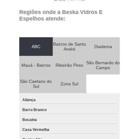
Regiões onde a Beska Vidros E
Espelhos atende:
Bairros de Santo
ABC
Diadema
André
São Bernardo do
Mauá - Bairros
Ribeirão Pires
Campo
São Caetano do
Zona Sul
Sul
Aliança
Barro Branco
Bocaina
Casa Vermelha