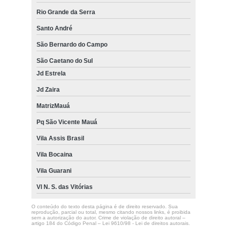
Rio Grande da Serra
Santo André
São Bernardo do Campo
São Caetano do Sul
Jd Estrela
Jd Zaira
MatrizMauá
Pq São Vicente Mauá
Vila Assis Brasil
Vila Bocaina
Vila Guarani
Vl N. S. das Vitórias
O conteúdo do texto desta página é de direito reservado. Sua
reprodução, parcial ou total, mesmo citando nossos links, é proibida
sem a autorização do autor. Crime de violação de direito autoral –
artigo 184 do Código Penal –
Lei 9610/98 - Lei de direitos autorais
.