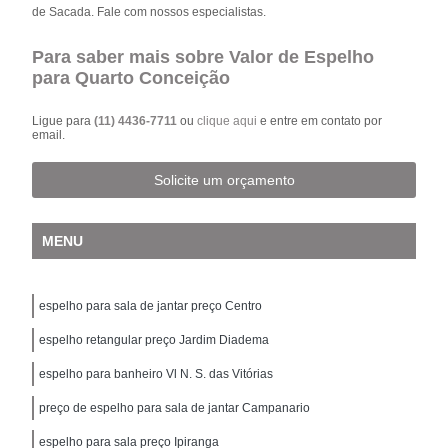
de Sacada. Fale com nossos especialistas.
Para saber mais sobre Valor de Espelho
para Quarto Conceição
Ligue para
(11) 4436-7711
ou
clique aqui
e entre em contato por
email.
Solicite um orçamento
MENU
espelho para sala de jantar preço Centro
espelho retangular preço Jardim Diadema
espelho para banheiro Vl N. S. das Vitórias
preço de espelho para sala de jantar Campanario
espelho para sala preço Ipiranga