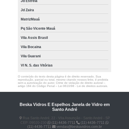
Jd Estrela
Jd Zaira
MatrizMauá
Pq São Vicente Mauá
Vila Assis Brasil
Vila Bocaina
Vila Guarani
Vl N. S. das Vitórias
O conteúdo do texto desta página é de direito reservado. Sua
reprodução, parcial ou total, mesmo citando nossos links, é proibida
sem a autorização do autor. Crime de violação de direito autoral –
artigo 184 do Código Penal –
Lei 9610/98 - Lei de direitos autorais
.
Beska Vidros E Espelhos Janela de Vidro em
Santo André
Rua Santo André, 22 - Vila Assunção - Santo André - SP
CEP: 09020-230
(11) 4436-7711
(11) 4436-7711
(11) 4436-7711
vendas@beskavidros.com.br