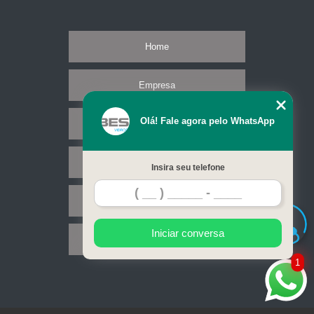
Home
Empresa
Olá! Fale agora pelo WhatsApp
Missão
Serviços
Insira seu telefone
Contato
Iniciar conversa
Mapa do site
1