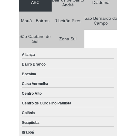
Bairros de Santo
ABC
Diadema
André
São Bernardo do
Mauá - Bairros
Ribeirão Pires
Campo
São Caetano do
Zona Sul
Sul
Aliança
Barro Branco
Bocaina
Casa Vermelha
Centro Alto
Centro de Ouro Fino Paulista
Colônia
Guapituba
Itrapoá