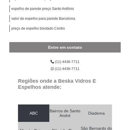
espelho de parede preço Santo Antônio
valor de espelho para parede Barcelona
preço de espelho bisotado Centro
Entre em contato
(11) 4436-7711
(11) 4436-7711
Regiões onde a Beska Vidros E
Espelhos atende:
Bairros de Santo
ABC
Diadema
André
São Bernardo do