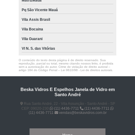
MatrizMauá
Pq São Vicente Mauá
Vila Assis Brasil
Vila Bocaina
Vila Guarani
Vl N. S. das Vitórias
O conteúdo do texto desta página é de direito reservado. Sua
reprodução, parcial ou total, mesmo citando nossos links, é proibida
sem a autorização do autor. Crime de violação de direito autoral –
artigo 184 do Código Penal –
Lei 9610/98 - Lei de direitos autorais
.
Beska Vidros E Espelhos Janela de Vidro em
Santo André
Rua Santo André, 22 - Vila Assunção - Santo André - SP
CEP: 09020-230
(11) 4436-7711
(11) 4436-7711
(11) 4436-7711
vendas@beskavidros.com.br