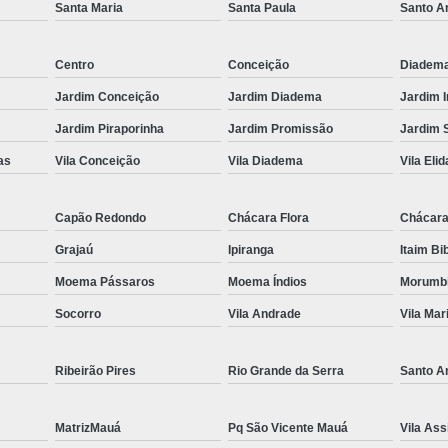
Santa Maria
Santa Paula
Santo A
Es
Espel
Centro
Conceição
Diadem
Fechame
Jardim Conceição
Jardim Diadema
Jardim 
Fechamen
Jardim Piraporinha
Jardim Promissão
Jardim 
Fecham
as
Vila Conceição
Vila Diadema
Vila Elid
Fecham
Capão Redondo
Chácara Flora
Chácara
Fechame
Grajaú
Ipiranga
Itaim Bi
Fechament
Moema Pássaros
Moema Índios
Morumb
Fechament
Socorro
Vila Andrade
Vila Mar
Fechamento
Fechamento
Ribeirão Pires
Rio Grande da Serra
Santo A
Fechamento
MatrizMauá
Pq São Vicente Mauá
Vila Ass
Fecha