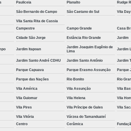
s
Pauliceia
Planalto
Rudge 
Espelho para Sala
São Bernardo do Campo
São Caetano do Sul
Vila Da
Espelho 
Vila Santa Rita de Cassia
Espelho São B
Campestre
Campo Grande
Casa B
Cidade São Jorge
Estância Rio Grande
Jardim
Espelho 
Jardim Joaquim Eugênio de
Espelho de Pare
mpo
Jardim Itapoan
Jardim 
Lima
Espelho Grand
Jardim Santo André CDHU
Jardim Santo Antônio
Jardim 
Espelho Moderno
Parque Capuava
Parque Erasmo Assunção
Parque 
Espelho Redon
Parque das Nações
Rio Bonito
Rio Gra
Espelho de B
Vila América
Vila Assunção
Vila Bas
Espelho Decorativo 
Vila Guiomar
Vila Helena
Vila Ho
Vila Pires
Vila Príncipe de Gales
Vila Sa
Espelho Grande para B
Vila Vitória
Várzea do Tamanduateí
Espelho para Banhe
Centro
Cerâmica
Fundaç
Espelho para Par