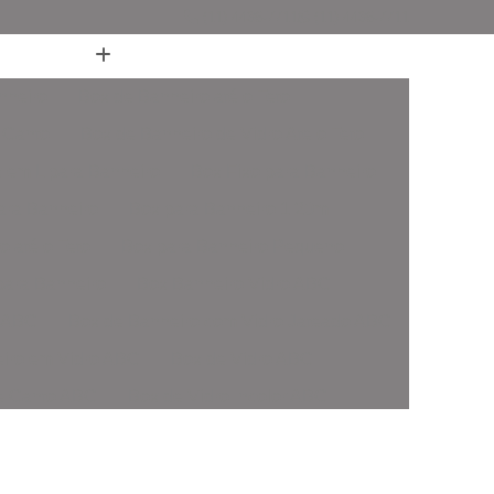
(11) 4436-7711
(11) 4436-7711
nheiro
Box de Banheiro até o Teto
 Canto
Box de Banheiro de Vidro Ate o Teto
 em L para Banheiro
Box Fixo para Banheiro
ara Banheiro
Box para Banheiro 1 20m
o até o Teto
Box para Banheiro Pequeno
ara Banheiro
Box Banheiro Vidro ABC
o ABC
Box de Banheiro com Vidro Jateado ABC
iro em Vidro ABC
Box de Vidro ABC
de Canto ABC
Box de Vidro Incolor ABC
fonado ABC
Box em Vidro Temperado ABC
o Fumê ABC
Box Vidro Incolor ABC