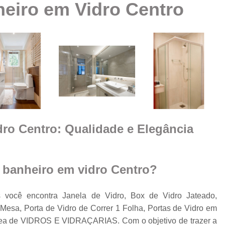
eiro em Vidro Centro
Box Vidro Te
Box de Banheiro Vidro
a
Box de Vidro
Box 
e
m
Box de
Box de Vidro
Box de Vidro 
e
dro Centro: Qualidade e Elegância
Box para 
Cobertura de Vidro
Cobertura de Vidr
 banheiro em vidro Centro?
Co
Cobertur
 você encontra Janela de Vidro, Box de Vidro Jateado,
esa, Porta de Vidro de Correr 1 Folha, Portas de Vidro em
Cobertura de Vidro
o
área de VIDROS E VIDRAÇARIAS. Com o objetivo de trazer a