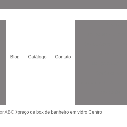
Box de Ba
Box de Banheiro de
o
Box de Correr
Box
Box Moderno p
Blog
Catálogo
Contato
Box para Banheir
e
Box Quadrado p
Box com Vidro Jatead
Box de Banhe
to
Box de Vidro 
to
Box de Vidro San
lor ABC
preço de box de banheiro em vidro Centro
Box Vidr