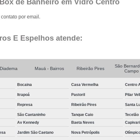
 Box de Banheiro em Vidro Centro
Fechamento de Sacad
Fechamento de Sa
contato por email.
Envid
Envi
ros E Espelhos atende:
Envidr
Envidraçame
Fechame
São Bernard
Diadema
Mauá - Bairros
Ribeirão Pires
Campo
Fechamen
Bocaina
Casa Vermelha
Centro A
Fechament
Itrapoá
Pastoril
Pilar Ve
Fec
Represa
Ribeirão Pires
Santa L
Fechamen
São Caetaninho
Tanque Caio
Tecelão
Fechament
Av Kennedy
Baeta Neves
Capivar
Fechamento de Vidro
esa
Jardim São Caetano
Nova Petrópolis
Olímpic
Espelho de Parede