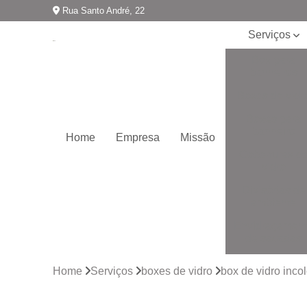
Rua Santo André, 22
Serviços
Box para
banheiros
Boxes de vidr
Boxes para
banheiro
Home
Empresa
Missão
Coberturas d
vidro
Divisórias de
ambiente
Envidraçamen
de sacadas
Envidraçamen
Home
Serviços
boxes de vidro
box de vidro inco
de varandas
Espelhos