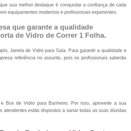
Cobertura Retrá
e que sua melhor destaque é conquistar a confiança de cada
o
o em equipamentos modernos e profissionais experientes.
Divisória de Ambien
Divisória de Vidr
sa que garante a qualidade
Divisória de Vidro 
rta de Vidro de Correr 1 Folha.
Divisória de Vidro par
lo, Janela de Vidro para Sala. Para garantir a qualidade e
Divisór
resa referência no assunto, pois os profissionais saberão
Divisória de Vidro
Divisória em Vid
Envi
Envi
Envidr
e Box de Vidro para Banheiro. Por isso, aproveite a sua
s atendentes estão dispostos a sanar todas as suas dúvidas
Envidraçame
Envidraçamento Retráti