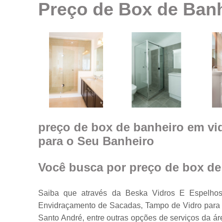
Preço de Box de Banh
Espelhos em
geral
Espelhos par
ambientes
Fechamento d
ambiente co
vidro
Guarda corpo
Janela feita d
vidro
preço de box de banheiro em vi
para o Seu Banheiro
Janelas de
vidro
Janelas em
Você busca por preço de box de
vidro
Porta feita de
Saiba que através da Beska Vidros E Espelhos
vidro
Envidraçamento de Sacadas, Tampo de Vidro para M
Portas de vidr
Santo André, entre outras opções de serviços da 