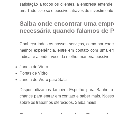
satisfação a todos os clientes, a empresa entend
Portas em vidr
um. Tudo isso só é possível através do investiment
Tampos de
mesa
Saiba onde encontrar uma empre
Vidros
necessária quando falamos de Po
temperados
Conheça todos os nossos serviços, como por exemp
melhor experiência, entre em contato com uma emp
indicar e atender você da melhor maneira possível.
Janela de Vidro
Portas de Vidro
Janela de Vidro para Sala
Disponibilizamos também Espelho para Banheiro 
chance para entrar em contato e saber mais. Nosso
sobre os trabalhos oferecidos. Saiba mais!