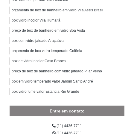
orçamento de box de banheiro em vidro Vila Assis Brasil
box vidro incolor Vila Humaitá
preço de box de banheiro em vidro Boa Vista
box com vidro jateado Araçaúva
orçamento de box vidro temperado Colônia
box de vidro incolor Casa Branca
preço de box de banheiro com vidro jateado Pilar Velho
box em vidro temperado valor Jardim Santo André
box vidro fumê valor Estância Rio Grande
Entre em contato
(11) 4436-7711
(11) 4436-7711