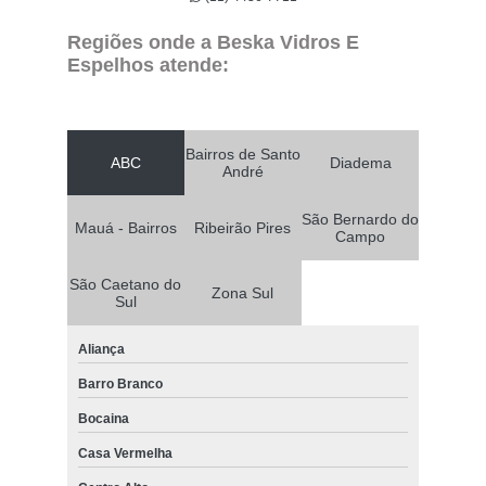
Regiões onde a Beska Vidros E
Espelhos atende:
Bairros de Santo
ABC
Diadema
André
São Bernardo do
Mauá - Bairros
Ribeirão Pires
Campo
São Caetano do
Zona Sul
Sul
Aliança
Barro Branco
Bocaina
Casa Vermelha