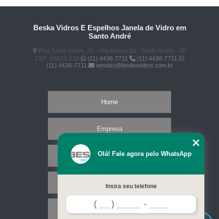
Beska Vidros E Espelhos Janela de Vidro em
Santo André
Rua Santo André, 22 - Vila Assunção - Santo André - SP
CEP: 09020-230
(11) 4436-7711
(11) 4436-7711
(11) 4436-7711
vendas@beskavidros.com.br
Home
Empresa
Olá! Fale agora pelo WhatsApp
Missão
Serviços
Insira seu telefone
Contato