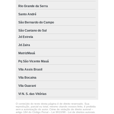
Rio Grande da Serra
Santo André
São Bernardo do Campo
São Caetano do Sul
Jd Estrela
Jd Zaira
MatrizMauá
Pq São Vicente Mauá
Vila Assis Brasil
Vila Bocaina
Vila Guarani
Vl N. S. das Vitórias
O conteúdo do texto desta página é de direito reservado. Sua
reprodução, parcial ou total, mesmo citando nossos links, é proibida
sem a autorização do autor. Crime de violação de direito autoral –
artigo 184 do Código Penal –
Lei 9610/98 - Lei de direitos autorais
.