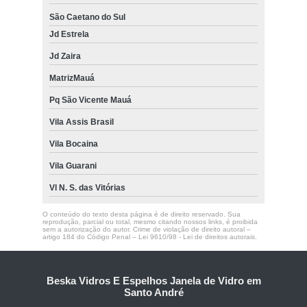
São Caetano do Sul
Jd Estrela
Jd Zaira
MatrizMauá
Pq São Vicente Mauá
Vila Assis Brasil
Vila Bocaina
Vila Guarani
Vl N. S. das Vitórias
O conteúdo do texto desta página é de direito reservado. Sua
reprodução, parcial ou total, mesmo citando nossos links, é proibida
sem a autorização do autor. Crime de violação de direito autoral –
artigo 184 do Código Penal –
Lei 9610/98 - Lei de direitos autorais
.
Beska Vidros E Espelhos Janela de Vidro em
Santo André