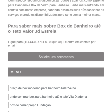
Com isso, conseguimos disponibilizar outros trabalhos, como Espelho
para Banheiro e Box de Vidro para Banheiro. Saiba mais entrando em
contato com nossa empresa, sanando assim as suas dúvidas sobre os
serviços e produtos disponibilizados pelo ramo com a melhor marca.
Para saber mais sobre Box de Banheiro até
o Teto Valor Jd Estrela
Ligue para
(11) 4436-7711
ou
clique aqui
e entre em contato por
email.
Solicite um orçamento
MENU
preço de box moderno para banheiro Pilar Velho
onde comprar box para banheiro até o teto Vila Diadema
box de correr preço Fundação