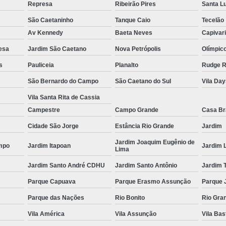
Represa
Ribeirão Pires
Santa L
Espelho para Sala
São Caetaninho
Tanque Caio
Tecelão
Espelho 
Av Kennedy
Baeta Neves
Capivar
Espelho São B
esa
Jardim São Caetano
Nova Petrópolis
Olímpic
s
Pauliceia
Planalto
Rudge 
Espelho 
São Bernardo do Campo
São Caetano do Sul
Vila Da
Espelho de Pare
Vila Santa Rita de Cassia
Espelho Grand
Campestre
Campo Grande
Casa B
Espelho Moderno
Cidade São Jorge
Estância Rio Grande
Jardim
Espelho Redon
Jardim Joaquim Eugênio de
mpo
Jardim Itapoan
Jardim 
Lima
Espelho de B
Jardim Santo André CDHU
Jardim Santo Antônio
Jardim 
Espelho Decorativo 
Parque Capuava
Parque Erasmo Assunção
Parque 
Espelho Grande para B
Parque das Nações
Rio Bonito
Rio Gra
Espelho para Banhe
Vila América
Vila Assunção
Vila Bas
Espelho para Par