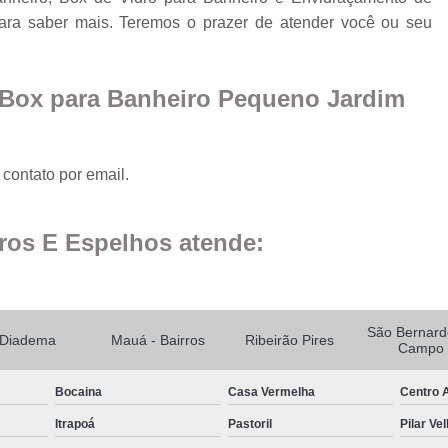
Fechamento de Sacad
ara saber mais. Teremos o prazer de atender você ou seu
Fechamento de Sa
Envid
 Box para Banheiro Pequeno Jardim
Envi
Envidr
Envidraçame
contato por email.
Fechame
ros E Espelhos atende:
Fechamen
Fechament
Fec
São Bernard
Diadema
Mauá - Bairros
Ribeirão Pires
Fechamen
Campo
Fechament
Bocaina
Casa Vermelha
Centro A
Fechamento de Vidro
Itrapoá
Pastoril
Pilar Ve
Espelho de Parede