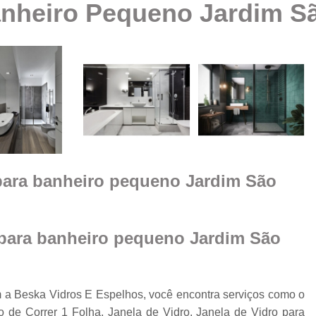
anheiro Pequeno Jardim S
Box Vidro Te
Box de Banheiro Vidro
a
Box de Vidro
Box 
e
m
Box de
Box de Vidro
Box de Vidro 
e
para banheiro pequeno Jardim São
Box para 
Cobertura de Vidro
Cobertura de Vidr
 para banheiro pequeno Jardim São
Co
Cobertur
 Beska Vidros E Espelhos, você encontra serviços como o
Cobertura de Vidro
o
o de Correr 1 Folha, Janela de Vidro, Janela de Vidro para