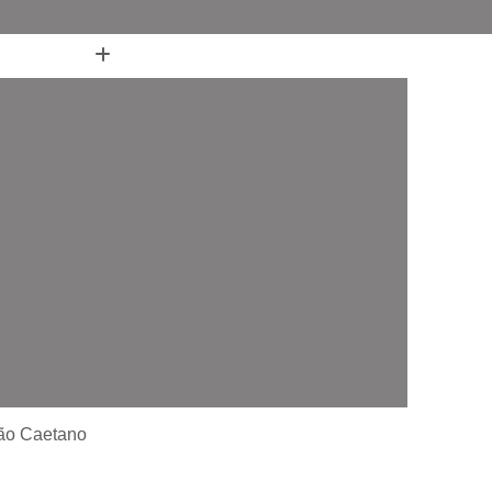
(11) 4436-7711
(11) 4436-7711
nheiro
Box de Banheiro até o Teto
 Canto
Box de Banheiro de Vidro Ate o Teto
 em L para Banheiro
Box Fixo para Banheiro
ara Banheiro
Box para Banheiro 1 20m
o até o Teto
Box para Banheiro Pequeno
ara Banheiro
Box Banheiro Vidro ABC
o ABC
Box de Banheiro com Vidro Jateado ABC
iro em Vidro ABC
Box de Vidro ABC
de Canto ABC
Box de Vidro Incolor ABC
fonado ABC
Box em Vidro Temperado ABC
São Caetano
o Fumê ABC
Box Vidro Incolor ABC