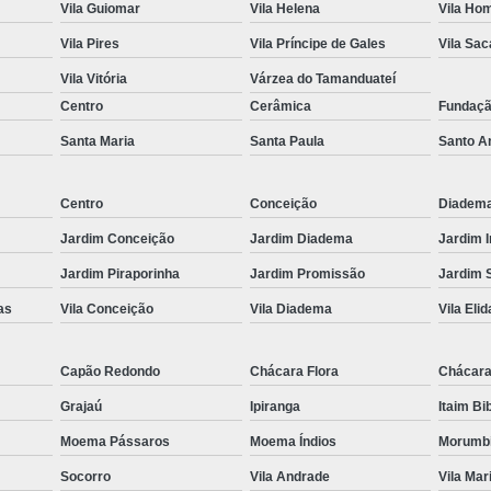
Vila Guiomar
Vila Helena
Vila Ho
Es
Vila Pires
Vila Príncipe de Gales
Vila Sa
Espel
Vila Vitória
Várzea do Tamanduateí
Fechame
Centro
Cerâmica
Fundaç
Fechamen
Santa Maria
Santa Paula
Santo A
Fecham
Centro
Conceição
Diadem
Fecham
Jardim Conceição
Jardim Diadema
Jardim 
Fechame
Jardim Piraporinha
Jardim Promissão
Jardim 
Fechament
as
Vila Conceição
Vila Diadema
Vila Elid
Fechament
Fechamento
Capão Redondo
Chácara Flora
Chácara
Fechamento
Grajaú
Ipiranga
Itaim Bi
Fechamento
Moema Pássaros
Moema Índios
Morumb
Fecha
Socorro
Vila Andrade
Vila Mar