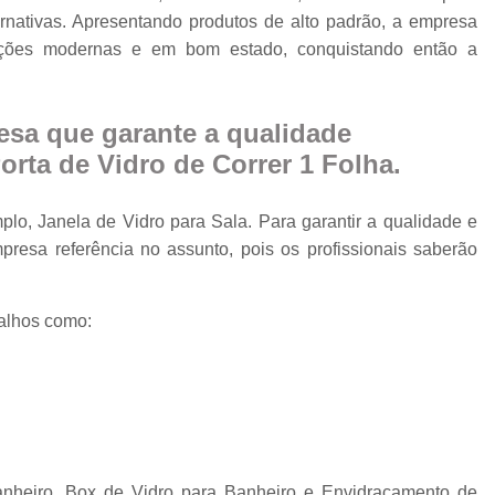
Cobertura Retrá
ernativas. Apresentando produtos de alto padrão, a empresa
o
Divisória de Ambien
alações modernas e em bom estado, conquistando então a
Divisória de Vidr
Divisória de Vidro 
sa que garante a qualidade
rta de Vidro de Correr 1 Folha.
Divisória de Vidro par
Divisór
lo, Janela de Vidro para Sala. Para garantir a qualidade e
Divisória de Vidro
resa referência no assunto, pois os profissionais saberão
Divisória em Vid
Envi
alhos como:
Envi
Envidr
Envidraçame
Envidraçamento Retráti
heiro, Box de Vidro para Banheiro e Envidraçamento de