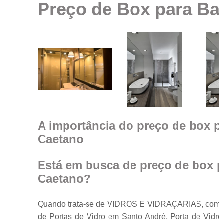
Preço de Box para B
Espelhos em
geral
Espelhos par
ambientes
Fechamento d
ambiente co
vidro
Guarda corpo
Janela feita d
vidro
A importância do preço de box 
Caetano
Janelas de
vidro
Janelas em
Está em busca de preço de box
vidro
Caetano?
Porta feita de
vidro
Quando trata-se de VIDROS E VIDRAÇARIAS, com a
Portas de vidr
de Portas de Vidro em Santo André, Porta de Vidr