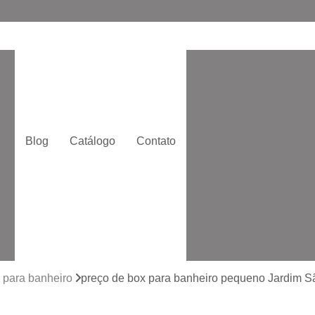
Box de Ba
Box de Banheiro de
o
Box de Correr
Box
Box Moderno p
Blog
Catálogo
Contato
Box para Banheir
e
Box Quadrado p
Box com Vidro Jatead
Box de Banhe
to
Box de Vidro 
to
Box de Vidro San
 para banheiro
preço de box para banheiro pequeno Jardim 
Box Vidr