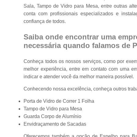
Sala, Tampo de Vidro para Mesa, entre outras alt
Portas em vidr
conta com profissionais especializados e inst
Tampos de
confiança de todos.
mesa
Vidros
Saiba onde encontrar uma empre
temperados
necessária quando falamos de Po
Conheça todos os nossos serviços, como por exemp
melhor experiência, entre em contato com uma emp
indicar e atender você da melhor maneira possível.
Conhecendo nossa excelência, conheça outros trab
Porta de Vidro de Correr 1 Folha
Tampo de Vidro para Mesa
Guarda Corpo de Alumínio
Envidraçamento de Sacadas
Oferecemos também a opção de Espelho para Ban