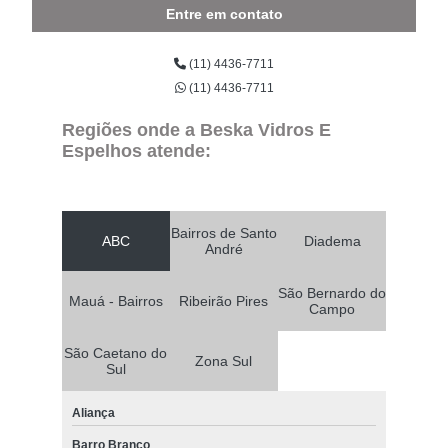
Entre em contato
(11) 4436-7711
(11) 4436-7711
Regiões onde a Beska Vidros E
Espelhos atende:
Bairros de Santo
ABC
Diadema
André
São Bernardo do
Mauá - Bairros
Ribeirão Pires
Campo
São Caetano do
Zona Sul
Sul
Aliança
Barro Branco