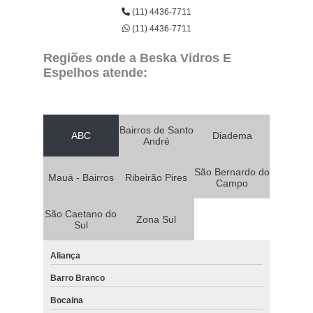
(11) 4436-7711
(11) 4436-7711
Regiões onde a Beska Vidros E
Espelhos atende:
Bairros de Santo
ABC
Diadema
André
São Bernardo do
Mauá - Bairros
Ribeirão Pires
Campo
São Caetano do
Zona Sul
Sul
Aliança
Barro Branco
Bocaina