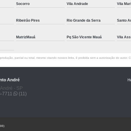
Janela para Sala 
Socorro
Vila Andrade
Vila Mar
Janela de Correr de Vid
Ribeirão Pires
Rio Grande da Serra
Santo A
Janela de Vid
Janela de Vidro 
MatrizMauá
Pq São Vicente Mauá
Vila Ass
Janela de Vidro
Janela de Vidro São 
rodução, parcial ou total, mesmo citando nossos links, é proibida sem a autorização do autor. Cr
Janela Pivotante 
Janela de Cozinha d
nto André
H
Janela de Vidro 
 André - SP
Janela de Vidr
6-7711
(11)
Janela para Sala
Janela Vidro D
Janelas de Vidr
998)