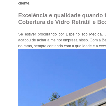
cliente.
Portas em vidr
Tampos de
Excelência e qualidade quando 
mesa
Cobertura de Vidro Retrátil e Bo
Vidros
temperados
Se estiver procurando por Espelho sob Medida, C
acabou de achar a melhor empresa nisso. Com a Be
no ramo, sempre contando com a qualidade e a exc