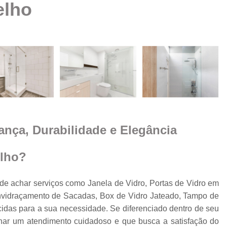
elho
Box Vidro Te
Box de Banheiro Vidro
a
Box de Vidro
Box 
e
m
Box de
Box de Vidro
Box de Vidro 
e
rança, Durabilidade e Elegância
Box para 
Cobertura de Vidro
elho?
Cobertura de Vidr
Co
e achar serviços como Janela de Vidro, Portas de Vidro em
Envidraçamento de Sacadas, Box de Vidro Jateado, Tampo de
Cobertur
cidas para a sua necessidade. Se diferenciado dentro de seu
Cobertura de Vidro
o
ar um atendimento cuidadoso e que busca a satisfação do