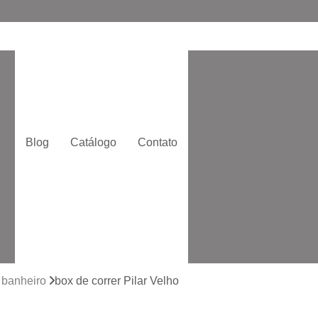
Box de Ba
Box de Banheiro de
o
Box de Correr
Box
Box Moderno p
Blog
Catálogo
Contato
Box para Banheir
e
Box Quadrado p
Box com Vidro Jatead
Box de Banhe
to
Box de Vidro 
to
Box de Vidro San
a banheiro
box de correr Pilar Velho
Box Vidr