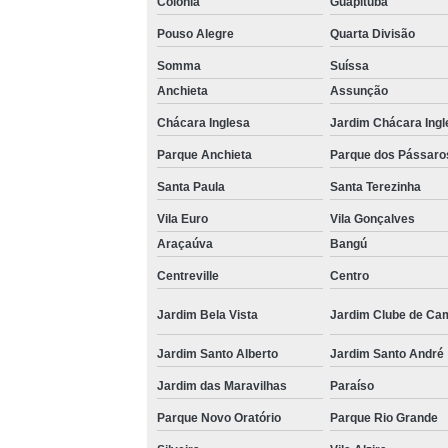
Colônia
Guapituba
Pouso Alegre
Quarta Divisão
Somma
Suíssa
Anchieta
Assunção
Chácara Inglesa
Jardim Chácara Ingl
Parque Anchieta
Parque dos Pássaro
Santa Paula
Santa Terezinha
Vila Euro
Vila Gonçalves
Araçaúva
Bangú
Centreville
Centro
Jardim Bela Vista
Jardim Clube de Ca
Jardim Santo Alberto
Jardim Santo André
Jardim das Maravilhas
Paraíso
Parque Novo Oratório
Parque Rio Grande