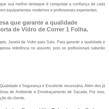
Cobertura Retrá
e que sua melhor destaque é conquistar a confiança de cada
o
o em equipamentos modernos e profissionais experientes.
Divisória de Ambien
Divisória de Vidr
sa que garante a qualidade
Divisória de Vidro 
rta de Vidro de Correr 1 Folha.
Divisória de Vidro par
lo, Janela de Vidro para Sala. Para garantir a qualidade e
Divisór
resa referência no assunto, pois os profissionais saberão
Divisória de Vidro
Divisória em Vid
Envi
Envi
Envidr
a Qualidade e Segurança e Excelente necessária. Além dos já
órias de Ambiente e Envidraçamento de Sacada. Por isso,
Envidraçame
ão do cliente.
Envidraçamento Retráti