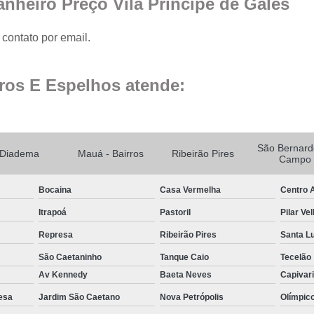
nheiro Preço Vila Príncipe de Gales
Fechamento de Sacad
Fechamento de Sa
contato por email.
Envid
Envi
ros E Espelhos atende:
Envidr
Envidraçame
Fechame
São Bernard
Diadema
Mauá - Bairros
Ribeirão Pires
Campo
Fechamen
Bocaina
Casa Vermelha
Centro A
Fechament
Itrapoá
Pastoril
Pilar Ve
Fec
Represa
Ribeirão Pires
Santa L
Fechamen
São Caetaninho
Tanque Caio
Tecelão
Fechament
Av Kennedy
Baeta Neves
Capivar
Fechamento de Vidro
esa
Jardim São Caetano
Nova Petrópolis
Olímpic
Espelho de Parede