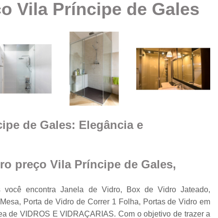
o Vila Príncipe de Gales
Box Vidro Te
Box de Banheiro Vidro
a
Box de Vidro
Box 
e
m
Box de
Box de Vidro
Box de Vidro 
e
cipe de Gales: Elegância e
Box para 
Cobertura de Vidro
Cobertura de Vidr
ro preço Vila Príncipe de Gales,
Co
Cobertur
 você encontra Janela de Vidro, Box de Vidro Jateado,
esa, Porta de Vidro de Correr 1 Folha, Portas de Vidro em
Cobertura de Vidro
o
área de VIDROS E VIDRAÇARIAS. Com o objetivo de trazer a