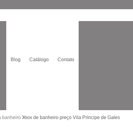
Box de Ba
Box de Banheiro de
o
Box de Correr
Box
Box Moderno p
Blog
Catálogo
Contato
Box para Banheir
e
Box Quadrado p
Box com Vidro Jatead
Box de Banhe
to
Box de Vidro 
to
Box de Vidro San
a banheiro
box de banheiro preço Vila Príncipe de Gales
Box Vidr