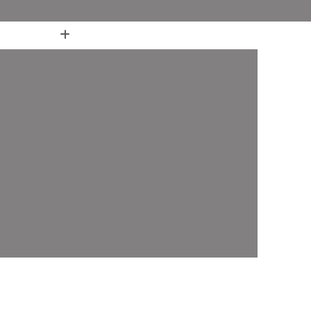
(11) 4436-7711
(11) 4436-7711
nheiro
Box de Banheiro até o Teto
 Canto
Box de Banheiro de Vidro Ate o Teto
 em L para Banheiro
Box Fixo para Banheiro
ara Banheiro
Box para Banheiro 1 20m
o até o Teto
Box para Banheiro Pequeno
ara Banheiro
Box Banheiro Vidro ABC
o ABC
Box de Banheiro com Vidro Jateado ABC
iro em Vidro ABC
Box de Vidro ABC
de Canto ABC
Box de Vidro Incolor ABC
fonado ABC
Box em Vidro Temperado ABC
o Fumê ABC
Box Vidro Incolor ABC