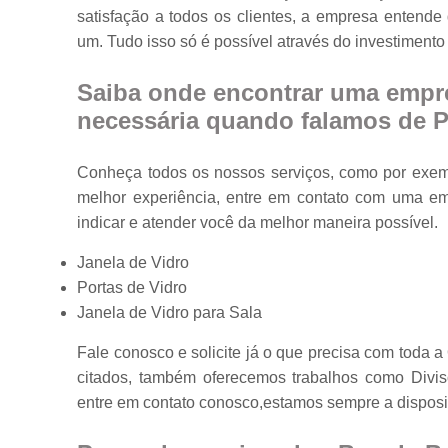
satisfação a todos os clientes, a empresa entend
Portas em vidr
um. Tudo isso só é possível através do investiment
Tampos de
mesa
Saiba onde encontrar uma empre
Vidros
necessária quando falamos de Po
temperados
Conheça todos os nossos serviços, como por exemp
melhor experiência, entre em contato com uma emp
indicar e atender você da melhor maneira possível.
Janela de Vidro
Portas de Vidro
Janela de Vidro para Sala
Fale conosco e solicite já o que precisa com toda 
citados, também oferecemos trabalhos como Divis
entre em contato conosco,estamos sempre a disposiç