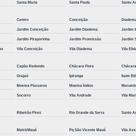
Santa Maria
Santa Paula
Santo A
Es
Espel
Centro
Conceição
Diadem
Fechame
Jardim Conceição
Jardim Diadema
Jardim 
Fechamen
Jardim Piraporinha
Jardim Promissão
Jardim 
Fecham
as
Vila Conceição
Vila Diadema
Vila Elid
Fecham
Capão Redondo
Chácara Flora
Chácara
Fechame
Grajaú
Ipiranga
Itaim Bi
Fechament
Moema Pássaros
Moema Índios
Morumb
Fechament
Socorro
Vila Andrade
Vila Mar
Fechamento
Fechamento
Ribeirão Pires
Rio Grande da Serra
Santo A
Fechamento
MatrizMauá
Pq São Vicente Mauá
Vila Ass
Fecha