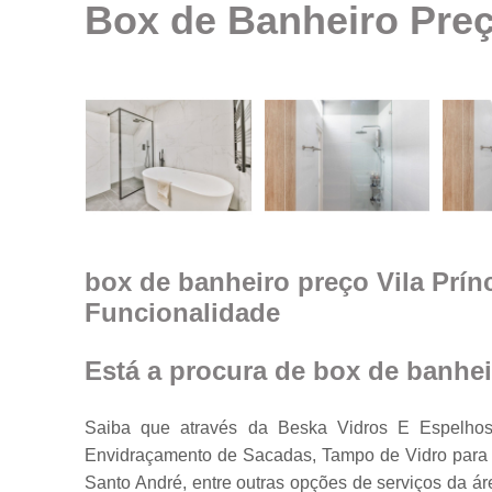
Box de Banheiro Preç
Espelhos em
geral
Espelhos par
ambientes
Fechamento d
ambiente co
vidro
Guarda corpo
Janela feita d
vidro
box de banheiro preço Vila Prín
Funcionalidade
Janelas de
vidro
Janelas em
Está a procura de box de banhei
vidro
Porta feita de
Saiba que através da Beska Vidros E Espelhos
vidro
Envidraçamento de Sacadas, Tampo de Vidro para M
Portas de vidr
Santo André, entre outras opções de serviços da 