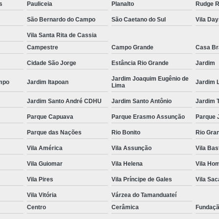
s
Pauliceia
Planalto
Rudge 
Espelho para Sala
São Bernardo do Campo
São Caetano do Sul
Vila Da
Espelho 
Vila Santa Rita de Cassia
Espelho São B
Campestre
Campo Grande
Casa B
Cidade São Jorge
Estância Rio Grande
Jardim
Espelho 
Jardim Joaquim Eugênio de
Espelho de Pare
mpo
Jardim Itapoan
Jardim 
Lima
Espelho Grand
Jardim Santo André CDHU
Jardim Santo Antônio
Jardim 
Espelho Moderno
Parque Capuava
Parque Erasmo Assunção
Parque 
Espelho Redon
Parque das Nações
Rio Bonito
Rio Gra
Espelho de B
Vila América
Vila Assunção
Vila Bas
Espelho Decorativo 
Vila Guiomar
Vila Helena
Vila Ho
Vila Pires
Vila Príncipe de Gales
Vila Sa
Espelho Grande para B
Vila Vitória
Várzea do Tamanduateí
Espelho para Banhe
Centro
Cerâmica
Fundaç
Espelho para Par