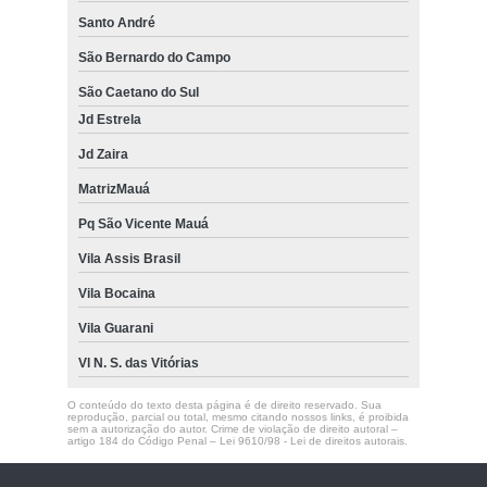
Santo André
São Bernardo do Campo
São Caetano do Sul
Jd Estrela
Jd Zaira
MatrizMauá
Pq São Vicente Mauá
Vila Assis Brasil
Vila Bocaina
Vila Guarani
Vl N. S. das Vitórias
O conteúdo do texto desta página é de direito reservado. Sua
reprodução, parcial ou total, mesmo citando nossos links, é proibida
sem a autorização do autor. Crime de violação de direito autoral –
artigo 184 do Código Penal –
Lei 9610/98 - Lei de direitos autorais
.