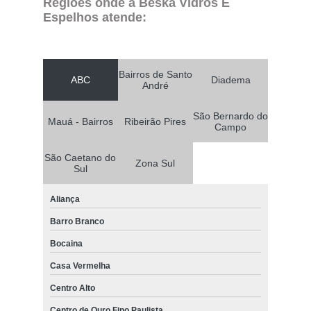
Regiões onde a Beska Vidros E
Espelhos atende:
Bairros de Santo
ABC
Diadema
André
São Bernardo do
Mauá - Bairros
Ribeirão Pires
Campo
São Caetano do
Zona Sul
Sul
Aliança
Barro Branco
Bocaina
Casa Vermelha
Centro Alto
Centro de Ouro Fino Paulista