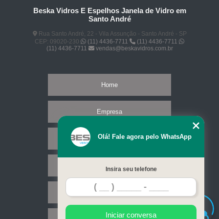
Beska Vidros E Espelhos Janela de Vidro em
Santo André
Rua Santo André, 22 - Vila Assunção - Santo André - SP
CEP: 09020-230
(11) 4436-7711
(11) 4436-7711
(11) 4436-7711
vendas@beskavidros.com.br
Home
Empresa
Olá! Fale agora pelo WhatsApp
Missão
Serviços
Insira seu telefone
Contato
Iniciar conversa