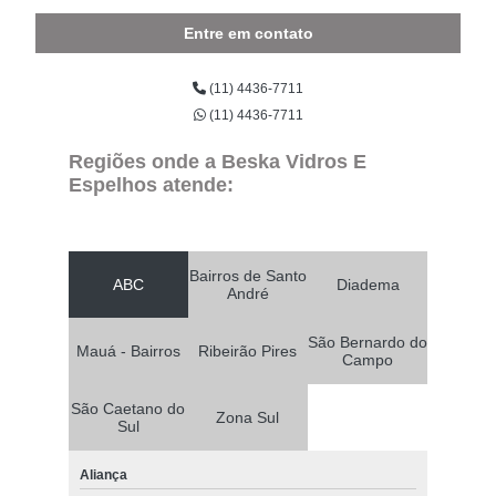
Entre em contato
(11) 4436-7711
(11) 4436-7711
Regiões onde a Beska Vidros E
Espelhos atende:
Bairros de Santo
ABC
Diadema
André
São Bernardo do
Mauá - Bairros
Ribeirão Pires
Campo
São Caetano do
Zona Sul
Sul
Aliança