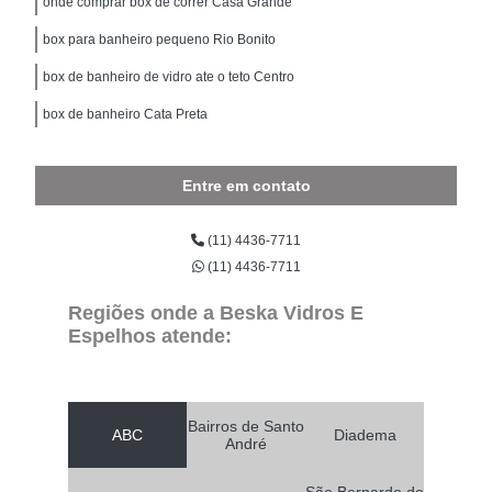
onde comprar box de correr Casa Grande
box para banheiro pequeno Rio Bonito
box de banheiro de vidro ate o teto Centro
box de banheiro Cata Preta
Entre em contato
(11) 4436-7711
(11) 4436-7711
Regiões onde a Beska Vidros E
Espelhos atende:
Bairros de Santo
ABC
Diadema
André
São Bernardo do