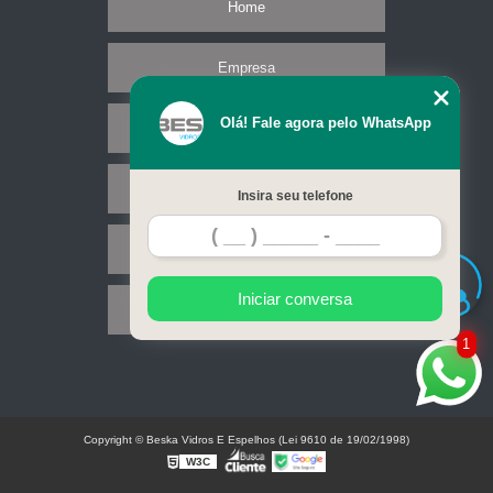
Home
Empresa
Olá! Fale agora pelo WhatsApp
Missão
Serviços
Insira seu telefone
Contato
Iniciar conversa
Mapa do site
1
Copyright © Beska Vidros E Espelhos (Lei 9610 de 19/02/1998)
W3C