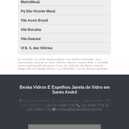
MatrizMauá
Pq São Vicente Mauá
Vila Assis Brasil
Vila Bocaina
Vila Guarani
Vl N. S. das Vitórias
O conteúdo do texto desta página é de direito reservado. Sua
reprodução, parcial ou total, mesmo citando nossos links, é proibida
sem a autorização do autor. Crime de violação de direito autoral –
artigo 184 do Código Penal –
Lei 9610/98 - Lei de direitos autorais
.
Beska Vidros E Espelhos Janela de Vidro em
Santo André
Rua Santo André, 22 - Vila Assunção - Santo André - SP
CEP: 09020-230
(11) 4436-7711
(11) 4436-7711
(11) 4436-7711
vendas@beskavidros.com.br