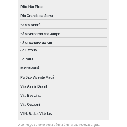
Ribeirão Pires
Rio Grande da Serra
Santo André
São Bernardo do Campo
São Caetano do Sul
Jd Estrela
Jd Zaira
MatrizMauá
Pq São Vicente Mauá
Vila Assis Brasil
Vila Bocaina
Vila Guarani
Vl N. S. das Vitórias
O conteúdo do texto desta página é de direito reservado. Sua