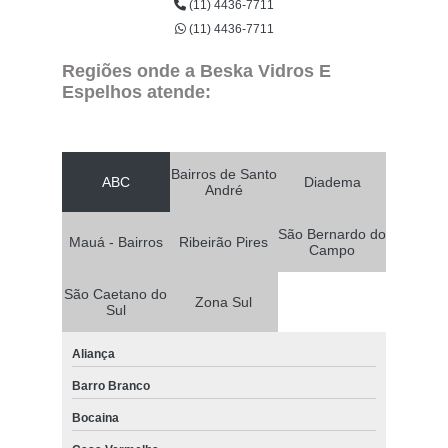
(11) 4436-7711
(11) 4436-7711
Regiões onde a Beska Vidros E
Espelhos atende:
Bairros de Santo
ABC
Diadema
André
São Bernardo do
Mauá - Bairros
Ribeirão Pires
Campo
São Caetano do
Zona Sul
Sul
Aliança
Barro Branco
Bocaina