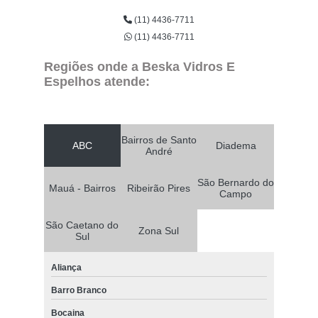
(11) 4436-7711
(11) 4436-7711
Regiões onde a Beska Vidros E
Espelhos atende:
Bairros de Santo
ABC
Diadema
André
São Bernardo do
Mauá - Bairros
Ribeirão Pires
Campo
São Caetano do
Zona Sul
Sul
Aliança
Barro Branco
Bocaina