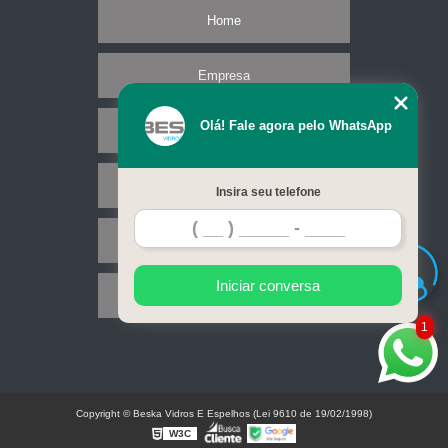
Home
Empresa
Olá! Fale agora pelo WhatsApp
Missão
Serviços
Insira seu telefone
Contato
Iniciar conversa
Mapa do site
1
Copyright © Beska Vidros E Espelhos (Lei 9610 de 19/02/1998)
W3C