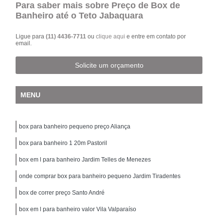
Para saber mais sobre Preço de Box de
Banheiro até o Teto Jabaquara
Ligue para
(11) 4436-7711
ou
clique aqui
e entre em contato por
email.
Solicite um orçamento
MENU
box para banheiro pequeno preço Aliança
box para banheiro 1 20m Pastoril
box em l para banheiro Jardim Telles de Menezes
onde comprar box para banheiro pequeno Jardim Tiradentes
box de correr preço Santo André
box em l para banheiro valor Vila Valparaíso