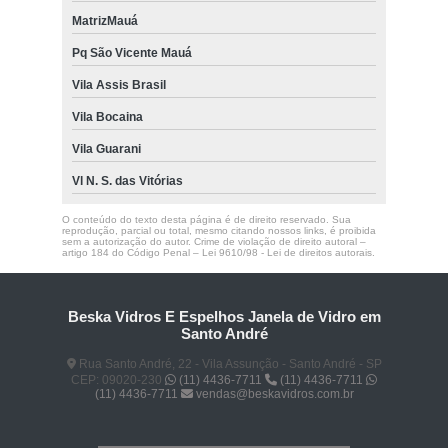
MatrizMauá
Pq São Vicente Mauá
Vila Assis Brasil
Vila Bocaina
Vila Guarani
Vl N. S. das Vitórias
O conteúdo do texto desta página é de direito reservado. Sua
reprodução, parcial ou total, mesmo citando nossos links, é proibida
sem a autorização do autor. Crime de violação de direito autoral –
artigo 184 do Código Penal –
Lei 9610/98 - Lei de direitos autorais
.
Beska Vidros E Espelhos Janela de Vidro em
Santo André
Rua Santo André, 22 - Vila Assunção - Santo André - SP
CEP: 09020-230
(11) 4436-7711
(11) 4436-7711
(11) 4436-7711
vendas@beskavidros.com.br