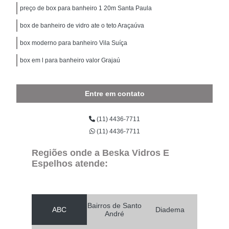
preço de box para banheiro 1 20m Santa Paula
box de banheiro de vidro ate o teto Araçaúva
box moderno para banheiro Vila Suíça
box em l para banheiro valor Grajaú
Entre em contato
(11) 4436-7711
(11) 4436-7711
Regiões onde a Beska Vidros E
Espelhos atende:
Bairros de Santo
ABC
Diadema
André