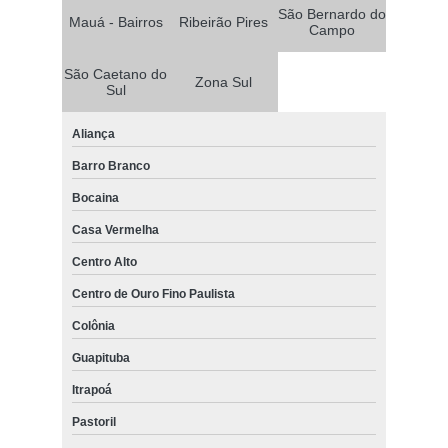
São Bernardo do
Mauá - Bairros
Ribeirão Pires
Campo
São Caetano do
Zona Sul
Sul
Aliança
Barro Branco
Bocaina
Casa Vermelha
Centro Alto
Centro de Ouro Fino Paulista
Colônia
Guapituba
Itrapoá
Pastoril