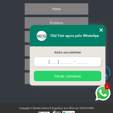
Home
Empresa
Olá! Fale agora pelo WhatsApp
Missão
Serviços
Insira seu telefone
Contato
Iniciar conversa
Mapa do site
1
Copyright © Beska Vidros E Espelhos (Lei 9610 de 19/02/1998)