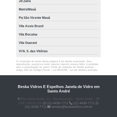
Jd Zaira
MatrizMauá
Pq São Vicente Mauá
Vila Assis Brasil
Vila Bocaina
Vila Guarani
Vl N. S. das Vitórias
O conteúdo do texto desta página é de direito reservado. Sua
reprodução, parcial ou total, mesmo citando nossos links, é proibida
sem a autorização do autor. Crime de violação de direito autoral –
artigo 184 do Código Penal –
Lei 9610/98 - Lei de direitos autorais
.
Beska Vidros E Espelhos Janela de Vidro em
Santo André
Rua Santo André, 22 - Vila Assunção - Santo André - SP
CEP: 09020-230
(11) 4436-7711
(11) 4436-7711
(11) 4436-7711
vendas@beskavidros.com.br