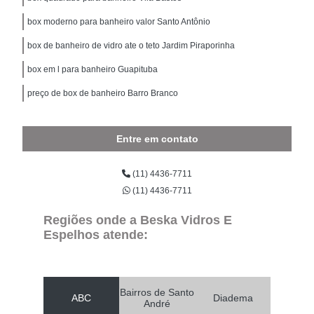
box moderno para banheiro valor Santo Antônio
box de banheiro de vidro ate o teto Jardim Piraporinha
box em l para banheiro Guapituba
preço de box de banheiro Barro Branco
Entre em contato
(11) 4436-7711
(11) 4436-7711
Regiões onde a Beska Vidros E
Espelhos atende:
Bairros de Santo
ABC
Diadema
André