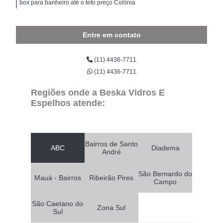
box para banheiro até o teto preço Colônia
Entre em contato
(11) 4436-7711
(11) 4436-7711
Regiões onde a Beska Vidros E
Espelhos atende:
Bairros de Santo
ABC
Diadema
André
São Bernardo do
Mauá - Bairros
Ribeirão Pires
Campo
São Caetano do
Zona Sul
Sul