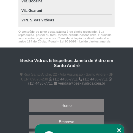
Vila Bocaina
Vila Guarani
Vl N. S. das Vitórias
O conteúdo do texto desta página é de direito reservado. Sua
reprodução, parcial ou total, mesmo citando nossos links, é proibida
sem a autorização do autor. Crime de violação de direito autoral –
artigo 184 do Código Penal –
Lei 9610/98 - Lei de direitos autorais
.
Beska Vidros E Espelhos Janela de Vidro em
Santo André
Rua Santo André, 22 - Vila Assunção - Santo André - SP
CEP: 09020-230
(11) 4436-7711
(11) 4436-7711
(11) 4436-7711
vendas@beskavidros.com.br
Home
Empresa