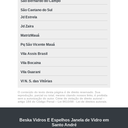
São Bernardo do Campo
São Caetano do Sul
Jd Estrela
Jd Zaira
MatrizMauá
Pq São Vicente Mauá
Vila Assis Brasil
Vila Bocaina
Vila Guarani
Vl N. S. das Vitórias
O conteúdo do texto desta página é de direito reservado. Sua
reprodução, parcial ou total, mesmo citando nossos links, é proibida
sem a autorização do autor. Crime de violação de direito autoral –
artigo 184 do Código Penal –
Lei 9610/98 - Lei de direitos autorais
.
Beska Vidros E Espelhos Janela de Vidro em
Santo André