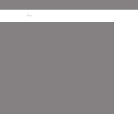
(11) 4436-7711
(11) 4436-7711
nheiro
Box de Banheiro até o Teto
 Canto
Box de Banheiro de Vidro Ate o Teto
 em L para Banheiro
Box Fixo para Banheiro
ara Banheiro
Box para Banheiro 1 20m
o até o Teto
Box para Banheiro Pequeno
ara Banheiro
Box Banheiro Vidro ABC
o ABC
Box de Banheiro com Vidro Jateado ABC
iro em Vidro ABC
Box de Vidro ABC
de Canto ABC
Box de Vidro Incolor ABC
fonado ABC
Box em Vidro Temperado ABC
o Fumê ABC
Box Vidro Incolor ABC