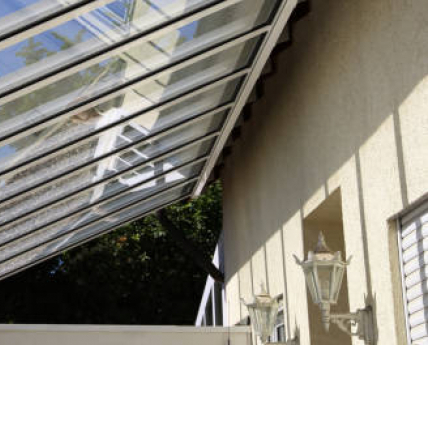
Fechamento de Sacad
Fechamento de Sa
Envid
Envi
Envidr
Envidraçame
Fechame
Fechamen
Fechament
Fec
Fechamen
Fechament
Fechamento de Vidro
Espelho de Parede