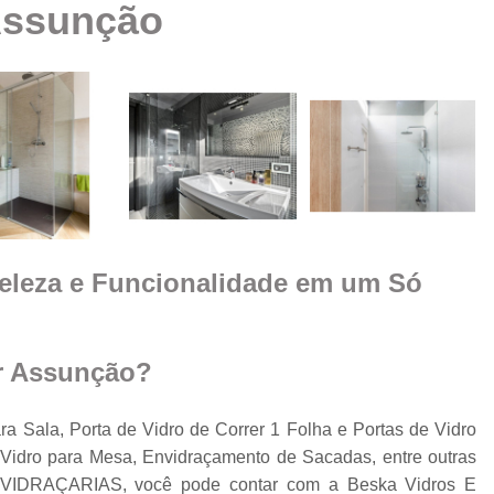
Assunção
Box Vidro Te
Box de Banheiro Vidro
a
Box de Vidro
Box 
e
m
Box de
Box de Vidro
Box de Vidro 
e
Beleza e Funcionalidade em um Só
Box para 
Cobertura de Vidro
Cobertura de Vidr
or Assunção?
Co
Cobertur
ra Sala, Porta de Vidro de Correr 1 Folha e Portas de Vidro
Vidro para Mesa, Envidraçamento de Sacadas, entre outras
Cobertura de Vidro
o
 VIDRAÇARIAS, você pode contar com a Beska Vidros E