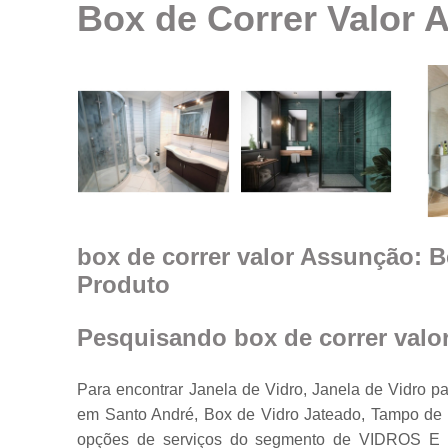
Box de Correr Valor 
Espelhos em
geral
Espelhos par
ambientes
Fechamento d
ambiente co
vidro
Guarda corpo
Janela feita d
vidro
box de correr valor Assunção: 
Produto
Janelas de
vidro
Janelas em
Pesquisando box de correr val
vidro
Porta feita de
Para encontrar Janela de Vidro, Janela de Vidro pa
vidro
em Santo André, Box de Vidro Jateado, Tampo de 
Portas de vidr
opções de serviços do segmento de VIDROS E