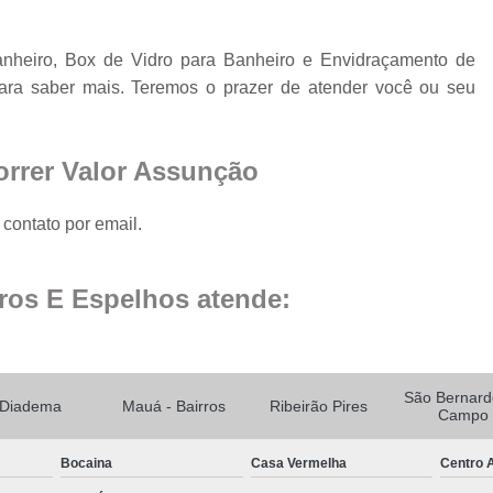
Espelho para Sala
heiro, Box de Vidro para Banheiro e Envidraçamento de
Espelho 
ara saber mais. Teremos o prazer de atender você ou seu
Espelho São B
Espelho 
orrer Valor Assunção
Espelho de Pare
Espelho Grand
contato por email.
Espelho Moderno
ros E Espelhos atende:
Espelho Redon
Espelho de B
Espelho Decorativo 
São Bernard
Diadema
Mauá - Bairros
Ribeirão Pires
Espelho Grande para B
Campo
Espelho para Banhe
Bocaina
Casa Vermelha
Centro A
Espelho para Par