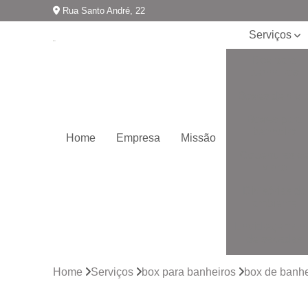
Rua Santo André, 22
Serviços
Box para
banheiros
Boxes de vidr
Boxes para
banheiro
Home
Empresa
Missão
Coberturas d
vidro
Divisórias de
ambiente
Envidraçamen
de sacadas
Envidraçamen
Home
Serviços
box para banheiros
box de banhe
de varandas
Espelhos