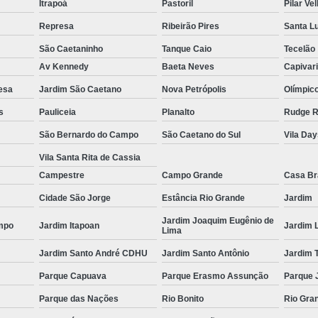
Itrapoá
Pastoril
Pilar Ve
Es
Represa
Ribeirão Pires
Santa L
Espel
São Caetaninho
Tanque Caio
Tecelão
Fechame
Av Kennedy
Baeta Neves
Capivar
Fechamen
esa
Jardim São Caetano
Nova Petrópolis
Olímpic
s
Pauliceia
Planalto
Rudge 
Fecham
São Bernardo do Campo
São Caetano do Sul
Vila Da
Fecham
Vila Santa Rita de Cassia
Fechame
Campestre
Campo Grande
Casa B
Fechament
Cidade São Jorge
Estância Rio Grande
Jardim
Fechament
Jardim Joaquim Eugênio de
mpo
Jardim Itapoan
Jardim 
Lima
Fechamento
Jardim Santo André CDHU
Jardim Santo Antônio
Jardim 
Fechamento
Parque Capuava
Parque Erasmo Assunção
Parque 
Fechamento
Parque das Nações
Rio Bonito
Rio Gra
Fecha