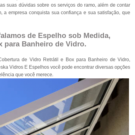
Cobertura Retrá
as suas dúvidas sobre os serviços do ramo, além de contar
o
m, a empresa conquista sua confiança e sua satisfação, que
Divisória de Ambien
Divisória de Vidr
Divisória de Vidro 
falamos de Espelho sob Medida,
x para Banheiro de Vidro.
Divisória de Vidro par
Divisór
obertura de Vidro Retrátil e Box para Banheiro de Vidro,
Divisória de Vidro
ska Vidros E Espelhos você pode encontrar diversas opções
Divisória em Vid
elência que você merece.
Envi
Envi
Envidr
Envidraçame
Envidraçamento Retráti