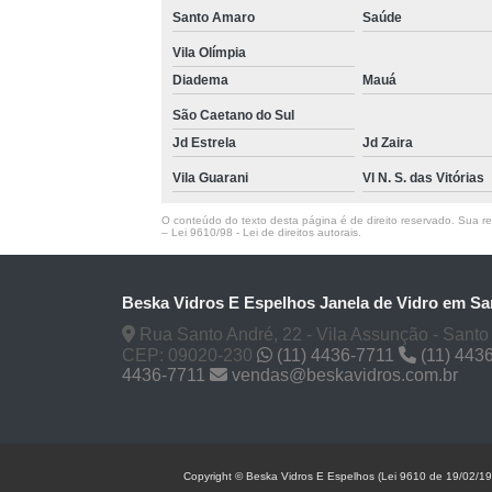
Santo Amaro
Saúde
Vila Olímpia
Diadema
Mauá
São Caetano do Sul
Jd Estrela
Jd Zaira
Vila Guarani
Vl N. S. das Vitórias
O conteúdo do texto desta página é de direito reservado. Sua rep
–
Lei 9610/98 - Lei de direitos autorais
.
Beska Vidros E Espelhos Janela de Vidro em Sa
Rua Santo André, 22 - Vila Assunção - Santo
CEP: 09020-230
(11) 4436-7711
(11) 443
4436-7711
vendas@beskavidros.com.br
Copyright © Beska Vidros E Espelhos (Lei 9610 de 19/02/1