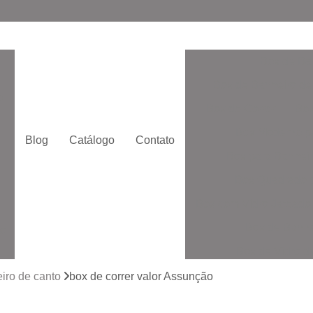
Box de Ba
Box de Banheiro de
o
Box de Correr
Box
Box Moderno p
Blog
Catálogo
Contato
Box para Banheir
e
Box Quadrado p
Box com Vidro Jatead
Box de Banhe
to
Box de Vidro 
to
Box de Vidro San
iro de canto
box de correr valor Assunção
Box Vidr