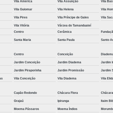
Vila América
Vila Assunção
Vila Bas
Fechamento em Vidr
Vila Guiomar
Vila Helena
Vila Ho
Guarda Corpo de 
Vila Pires
Vila Príncipe de Gales
Vila Sa
Guarda Corpo d
Vila Vitória
Várzea do Tamanduateí
Guarda Corpo de Vidr
Centro
Cerâmica
Fundaç
Guar
Santa Maria
Santa Paula
Santo A
Guarda Co
Centro
Conceição
Diadem
Guarda Corpo de 
Jardim Conceição
Jardim Diadema
Jardim 
Guarda Corpo Vid
Jardim Piraporinha
Jardim Promissão
Jardim 
Janela de Quarto d
as
Vila Conceição
Vila Diadema
Vila Elid
Janela de Vid
Jane
Capão Redondo
Chácara Flora
Chácara
Janela de Vidro pa
Grajaú
Ipiranga
Itaim Bi
Janela de Vidro T
Moema Pássaros
Moema Índios
Morumb