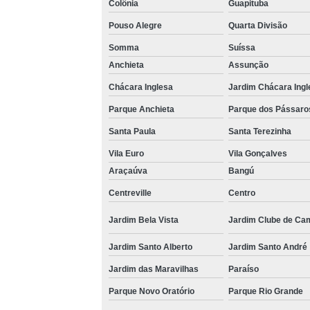
Colônia
Guapituba
Pouso Alegre
Quarta Divisão
Somma
Suíssa
Anchieta
Assunção
Chácara Inglesa
Jardim Chácara Ingl
Parque Anchieta
Parque dos Pássaro
Santa Paula
Santa Terezinha
Vila Euro
Vila Gonçalves
Araçaúva
Bangú
Centreville
Centro
Jardim Bela Vista
Jardim Clube de Ca
Jardim Santo Alberto
Jardim Santo André
Jardim das Maravilhas
Paraíso
Parque Novo Oratório
Parque Rio Grande