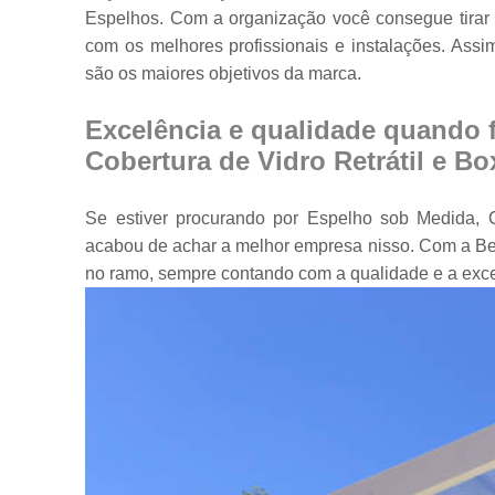
Espelhos. Com a organização você consegue tirar 
Portas em vidr
com os melhores profissionais e instalações. Assi
Tampos de
são os maiores objetivos da marca.
mesa
Vidros
Excelência e qualidade quando 
temperados
Cobertura de Vidro Retrátil e Bo
Se estiver procurando por Espelho sob Medida, C
acabou de achar a melhor empresa nisso. Com a Be
no ramo, sempre contando com a qualidade e a exc