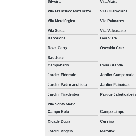
Silveira
Vila Alzira
Vila Francisco Matarazzo
Vila Guaraciaba
Vila Metalúrgica
Vila Palmares
Vila Suíça
Vila Valparaíso
Barcelona
Boa Vista
Nova Gerty
Oswaldo Cruz
São José
Campanario
Casa Grande
Jardim Eldorado
Jardim Campanario
Jardim Padre anchieta
Jardim Paineiras
Jardim Tiradentes
Parque Jabuticabeir
Vila Santa Maria
Campo Belo
Campo Limpo
Cidade Dutra
Cursino
Jardim Ângela
Marsilac