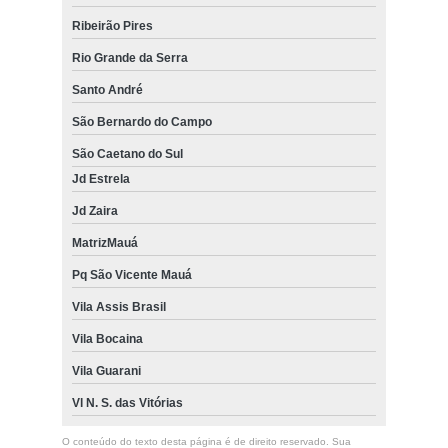
Ribeirão Pires
Rio Grande da Serra
Santo André
São Bernardo do Campo
São Caetano do Sul
Jd Estrela
Jd Zaira
MatrizMauá
Pq São Vicente Mauá
Vila Assis Brasil
Vila Bocaina
Vila Guarani
Vl N. S. das Vitórias
O conteúdo do texto desta página é de direito reservado. Sua